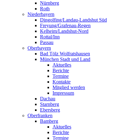
Nürnberg
Roth
Niederbayern
Dingolfing/Landau-Landshut Süd
Freyung/Grafenau-Regen
Kelheim/Landshut-Nord
Rottal/Inn
Passau
Oberbayern
Bad Tölz Wolfratshausen
München Stadt und Land
Aktuelles
Berichte
Termine
Kontakte
Mitglied werden
Impressum
Dachau
Starnberg
Ebersberg
Oberfranken
Bamberg
Aktuelles
Berichte
Termine