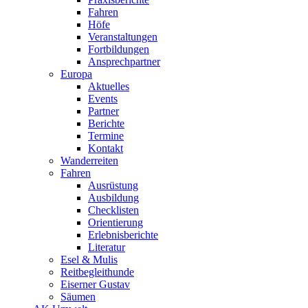
Fahren
Höfe
Veranstaltungen
Fortbildungen
Ansprechpartner
Europa
Aktuelles
Events
Partner
Berichte
Termine
Kontakt
Wanderreiten
Fahren
Ausrüstung
Ausbildung
Checklisten
Orientierung
Erlebnisberichte
Literatur
Esel & Mulis
Reitbegleithunde
Eiserner Gustav
Säumen