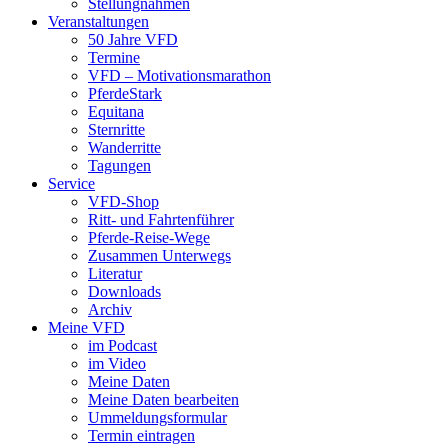
Stellungnahmen
Veranstaltungen
50 Jahre VFD
Termine
VFD – Motivationsmarathon
PferdeStark
Equitana
Sternritte
Wanderritte
Tagungen
Service
VFD-Shop
Ritt- und Fahrtenführer
Pferde-Reise-Wege
Zusammen Unterwegs
Literatur
Downloads
Archiv
Meine VFD
im Podcast
im Video
Meine Daten
Meine Daten bearbeiten
Ummeldungsformular
Termin eintragen