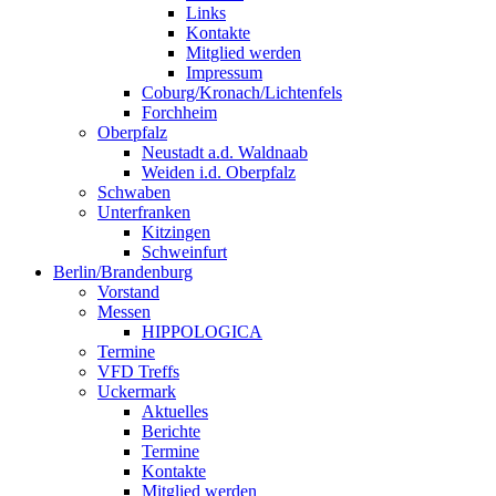
Links
Kontakte
Mitglied werden
Impressum
Coburg/Kronach/Lichtenfels
Forchheim
Oberpfalz
Neustadt a.d. Waldnaab
Weiden i.d. Oberpfalz
Schwaben
Unterfranken
Kitzingen
Schweinfurt
Berlin/Brandenburg
Vorstand
Messen
HIPPOLOGICA
Termine
VFD Treffs
Uckermark
Aktuelles
Berichte
Termine
Kontakte
Mitglied werden