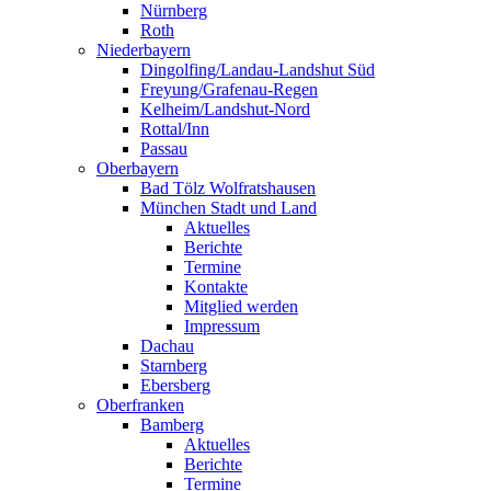
Nürnberg
Roth
Niederbayern
Dingolfing/Landau-Landshut Süd
Freyung/Grafenau-Regen
Kelheim/Landshut-Nord
Rottal/Inn
Passau
Oberbayern
Bad Tölz Wolfratshausen
München Stadt und Land
Aktuelles
Berichte
Termine
Kontakte
Mitglied werden
Impressum
Dachau
Starnberg
Ebersberg
Oberfranken
Bamberg
Aktuelles
Berichte
Termine