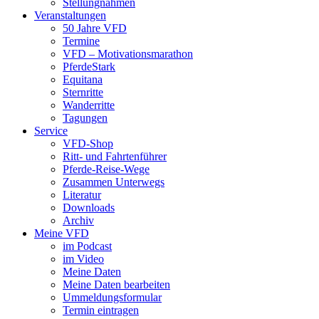
Stellungnahmen
Veranstaltungen
50 Jahre VFD
Termine
VFD – Motivationsmarathon
PferdeStark
Equitana
Sternritte
Wanderritte
Tagungen
Service
VFD-Shop
Ritt- und Fahrtenführer
Pferde-Reise-Wege
Zusammen Unterwegs
Literatur
Downloads
Archiv
Meine VFD
im Podcast
im Video
Meine Daten
Meine Daten bearbeiten
Ummeldungsformular
Termin eintragen