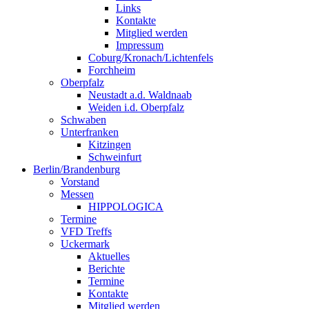
Links
Kontakte
Mitglied werden
Impressum
Coburg/Kronach/Lichtenfels
Forchheim
Oberpfalz
Neustadt a.d. Waldnaab
Weiden i.d. Oberpfalz
Schwaben
Unterfranken
Kitzingen
Schweinfurt
Berlin/Brandenburg
Vorstand
Messen
HIPPOLOGICA
Termine
VFD Treffs
Uckermark
Aktuelles
Berichte
Termine
Kontakte
Mitglied werden