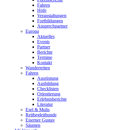
Fahren
Höfe
Veranstaltungen
Fortbildungen
Ansprechpartner
Europa
Aktuelles
Events
Partner
Berichte
Termine
Kontakt
Wanderreiten
Fahren
Ausrüstung
Ausbildung
Checklisten
Orientierung
Erlebnisberichte
Literatur
Esel & Mulis
Reitbegleithunde
Eiserner Gustav
Säumen