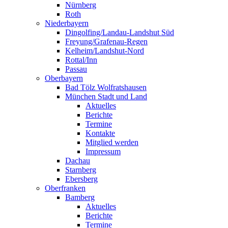
Nürnberg
Roth
Niederbayern
Dingolfing/Landau-Landshut Süd
Freyung/Grafenau-Regen
Kelheim/Landshut-Nord
Rottal/Inn
Passau
Oberbayern
Bad Tölz Wolfratshausen
München Stadt und Land
Aktuelles
Berichte
Termine
Kontakte
Mitglied werden
Impressum
Dachau
Starnberg
Ebersberg
Oberfranken
Bamberg
Aktuelles
Berichte
Termine