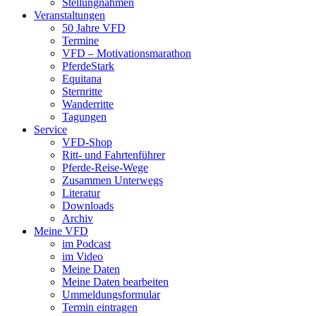
Stellungnahmen
Veranstaltungen
50 Jahre VFD
Termine
VFD – Motivationsmarathon
PferdeStark
Equitana
Sternritte
Wanderritte
Tagungen
Service
VFD-Shop
Ritt- und Fahrtenführer
Pferde-Reise-Wege
Zusammen Unterwegs
Literatur
Downloads
Archiv
Meine VFD
im Podcast
im Video
Meine Daten
Meine Daten bearbeiten
Ummeldungsformular
Termin eintragen