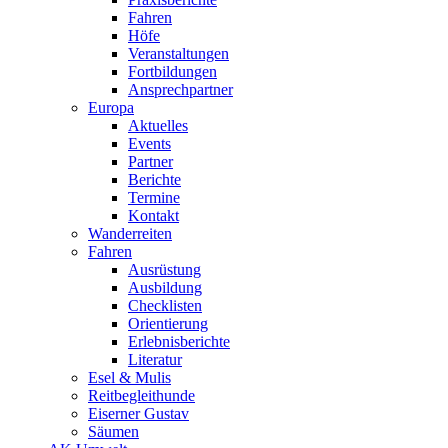
Fahren
Höfe
Veranstaltungen
Fortbildungen
Ansprechpartner
Europa
Aktuelles
Events
Partner
Berichte
Termine
Kontakt
Wanderreiten
Fahren
Ausrüstung
Ausbildung
Checklisten
Orientierung
Erlebnisberichte
Literatur
Esel & Mulis
Reitbegleithunde
Eiserner Gustav
Säumen