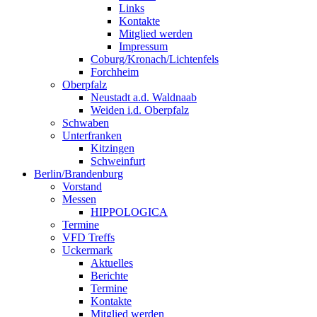
Links
Kontakte
Mitglied werden
Impressum
Coburg/Kronach/Lichtenfels
Forchheim
Oberpfalz
Neustadt a.d. Waldnaab
Weiden i.d. Oberpfalz
Schwaben
Unterfranken
Kitzingen
Schweinfurt
Berlin/Brandenburg
Vorstand
Messen
HIPPOLOGICA
Termine
VFD Treffs
Uckermark
Aktuelles
Berichte
Termine
Kontakte
Mitglied werden