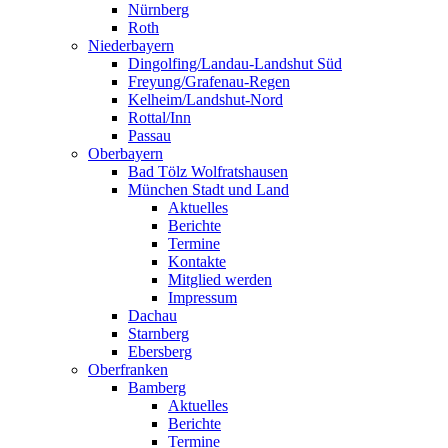
Nürnberg
Roth
Niederbayern
Dingolfing/Landau-Landshut Süd
Freyung/Grafenau-Regen
Kelheim/Landshut-Nord
Rottal/Inn
Passau
Oberbayern
Bad Tölz Wolfratshausen
München Stadt und Land
Aktuelles
Berichte
Termine
Kontakte
Mitglied werden
Impressum
Dachau
Starnberg
Ebersberg
Oberfranken
Bamberg
Aktuelles
Berichte
Termine