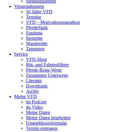
Stellungnahmen
Veranstaltungen
50 Jahre VFD
Termine
VFD – Motivationsmarathon
PferdeStark
Equitana
Sternritte
Wanderritte
Tagungen
Service
VFD-Shop
Ritt- und Fahrtenführer
Pferde-Reise-Wege
Zusammen Unterwegs
Literatur
Downloads
Archiv
Meine VFD
im Podcast
im Video
Meine Daten
Meine Daten bearbeiten
Ummeldungsformular
Termin eintragen