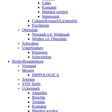
Links
Kontakte
Mitglied werden
Impressum
Coburg/Kronach/Lichtenfels
Forchheim
Oberpfalz
Neustadt a.d. Waldnaab
Weiden i.d. Oberpfalz
Schwaben
Unterfranken
Kitzingen
Schweinfurt
Berlin/Brandenburg
Vorstand
Messen
HIPPOLOGICA
Termine
VFD Treffs
Uckermark
Aktuelles
Berichte
Termine
Kontakte
Mitglied werden