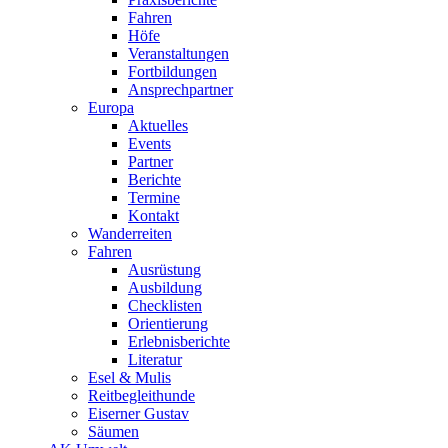
Fahren
Höfe
Veranstaltungen
Fortbildungen
Ansprechpartner
Europa
Aktuelles
Events
Partner
Berichte
Termine
Kontakt
Wanderreiten
Fahren
Ausrüstung
Ausbildung
Checklisten
Orientierung
Erlebnisberichte
Literatur
Esel & Mulis
Reitbegleithunde
Eiserner Gustav
Säumen