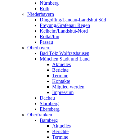
Nürnberg
Roth
Niederbayern
Dingolfing/Landau-Landshut Süd
Freyung/Grafenau-Regen
Kelheim/Landshut-Nord
Rottal/Inn
Passau
Oberbayern
Bad Tölz Wolfratshausen
München Stadt und Land
Aktuelles
Berichte
Termine
Kontakte
Mitglied werden
Impressum
Dachau
Starnberg
Ebersberg
Oberfranken
Bamberg
Aktuelles
Berichte
Termine