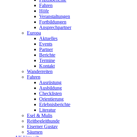
Fahren
Höfe
Veranstaltungen
Fortbildungen
Ansprechpartner
Europa
Aktuelles
Events
Partner
Berichte
Termine
Kontakt
Wanderreiten
Fahren
Ausrüstung
Ausbildung
Checklisten
Orientierung
Erlebnisberichte
Literatur
Esel & Mulis
Reitbegleithunde
Eiserner Gustav
Säumen