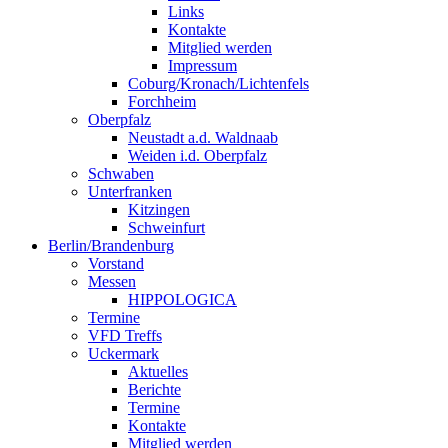
Links
Kontakte
Mitglied werden
Impressum
Coburg/Kronach/Lichtenfels
Forchheim
Oberpfalz
Neustadt a.d. Waldnaab
Weiden i.d. Oberpfalz
Schwaben
Unterfranken
Kitzingen
Schweinfurt
Berlin/Brandenburg
Vorstand
Messen
HIPPOLOGICA
Termine
VFD Treffs
Uckermark
Aktuelles
Berichte
Termine
Kontakte
Mitglied werden