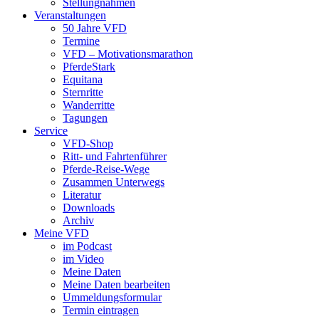
Stellungnahmen
Veranstaltungen
50 Jahre VFD
Termine
VFD – Motivationsmarathon
PferdeStark
Equitana
Sternritte
Wanderritte
Tagungen
Service
VFD-Shop
Ritt- und Fahrtenführer
Pferde-Reise-Wege
Zusammen Unterwegs
Literatur
Downloads
Archiv
Meine VFD
im Podcast
im Video
Meine Daten
Meine Daten bearbeiten
Ummeldungsformular
Termin eintragen